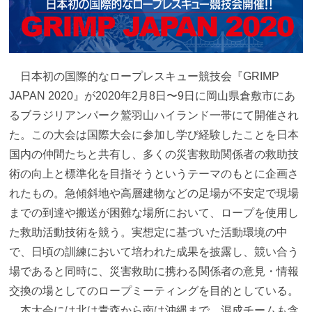
日本初の国際的なロープレスキュー競技会『GRIMP
JAPAN 2020』が2020年2月8日〜9日に岡山県倉敷市にあ
るブラジリアンパーク鷲羽山ハイランド一帯にて開催され
た。この大会は国際大会に参加し学び経験したことを日本
国内の仲間たちと共有し、多くの災害救助関係者の救助技
術の向上と標準化を目指そうというテーマのもとに企画さ
れたもの。急傾斜地や高層建物などの足場が不安定で現場
までの到達や搬送が困難な場所において、ロープを使用し
た救助活動技術を競う。実想定に基づいた活動環境の中
で、日頃の訓練において培われた成果を披露し、競い合う
場であると同時に、災害救助に携わる関係者の意見・情報
交換の場としてのロープミーティングを目的としている。
本大会には北は青森から南は沖縄まで、混成チームも含