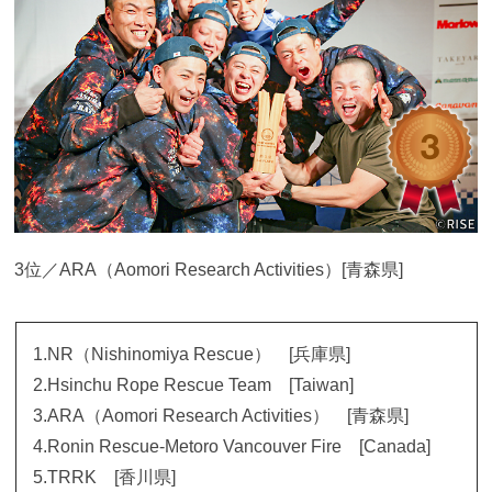
3位／ARA（Aomori Research Activities）[青森県]
1.NR（Nishinomiya Rescue） [兵庫県]
2.Hsinchu Rope Rescue Team [Taiwan]
3.ARA（Aomori Research Activities） [青森県]
4.Ronin Rescue-Metoro Vancouver Fire [Canada]
5.TRRK [香川県]