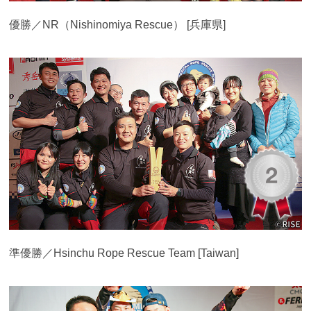
優勝／NR（Nishinomiya Rescue） [兵庫県]
準優勝／Hsinchu Rope Rescue Team [Taiwan]