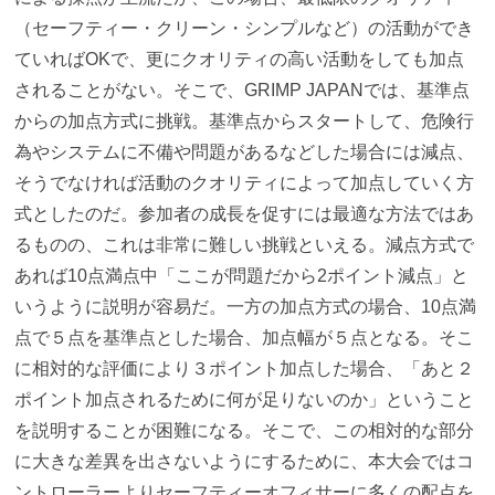
（セーフティー・クリーン・シンプルなど）の活動ができ
ていればOKで、更にクオリティの高い活動をしても加点
されることがない。そこで、GRIMP JAPANでは、基準点
からの加点方式に挑戦。基準点からスタートして、危険行
為やシステムに不備や問題があるなどした場合には減点、
そうでなければ活動のクオリティによって加点していく方
式としたのだ。参加者の成長を促すには最適な方法ではあ
るものの、これは非常に難しい挑戦といえる。減点方式で
あれば10点満点中「ここが問題だから2ポイント減点」と
いうように説明が容易だ。一方の加点方式の場合、10点満
点で５点を基準点とした場合、加点幅が５点となる。そこ
に相対的な評価により３ポイント加点した場合、「あと２
ポイント加点されるために何が足りないのか」ということ
を説明することが困難になる。そこで、この相対的な部分
に大きな差異を出さないようにするために、本大会ではコ
ントローラーよりセーフティーオフィサーに多くの配点を