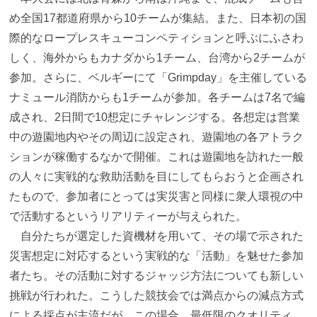
め全国17都道府県から10チームが集結。また、日本初の国
際的なロープレスキューコンペティションと呼ぶにふさわ
しく、海外からもカナダから1チーム、台湾から2チームが
参加。さらに、ベルギーにて「Grimpday」を主催している
ナミュール消防からも1チームが参加。各チームは7名で編
成され、2日間で10想定にチャレンジする。各想定は営業
中の遊園地内やその周辺に設定され、遊園地の各アトラク
ションが稼働するなかで開催。これは遊園地を訪れた一般
の人々に実戦的な救助活動を目にしてもらおうと企画され
たもので、参加者にとっては実災害と同様に衆人環視の中
で活動するというリアリティーが与えられた。
自分たちが選定した資機材を用いて、その場で示された
災害想定に対応するという実戦的な「活動」を魅せた参加
者たち。その活動に対するジャッジ方法についても新しい
挑戦が行われた。こうした競技会では満点からの減点方式
による採点が主流だが、この場合、最低限のクオリティ