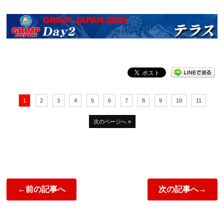
1
2
3
4
5
6
7
8
9
10
11
次のページへ »
←前の記事へ
次の記事へ→