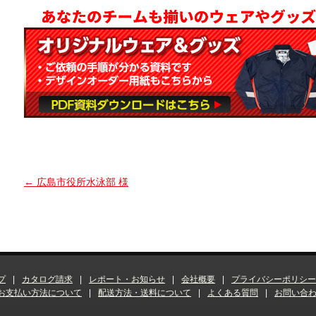
←
広島市役所水泳部 様
プ
|
カタログ請求
|
レポート・お知らせ
|
会社概要
|
プライバシーポリシー
お支払い方法について
|
配送方法・送料について
|
よくある質問
|
お問い合