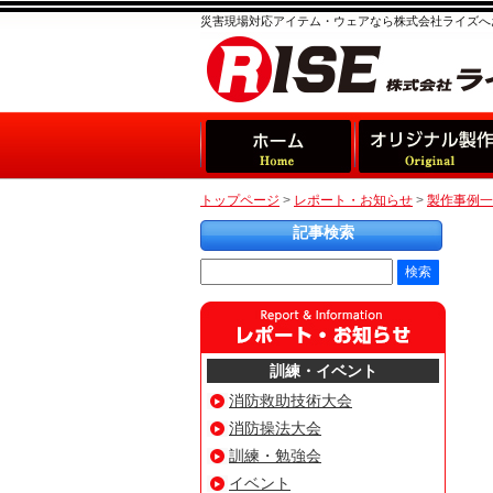
災害現場対応アイテム・ウェアなら株式会社ライズへ
トップページ
>
レポート・お知らせ
>
製作事例一
記事検索
訓練・イベント
消防救助技術大会
消防操法大会
訓練・勉強会
イベント