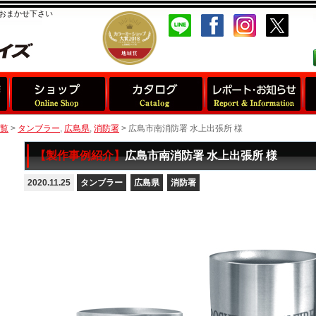
おまかせ下さい
覧
>
タンブラー
,
広島県
,
消防署
>
広島市南消防署 水上出張所 様
【製作事例紹介】
広島市南消防署 水上出張所 様
2020.11.25
タンブラー
広島県
消防署