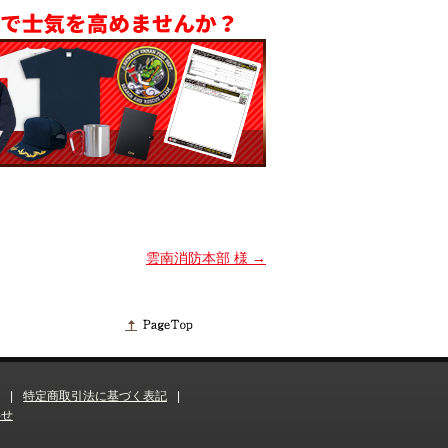
雲南消防本部 様
→
|
特定商取引法に基づく表記
|
わせ