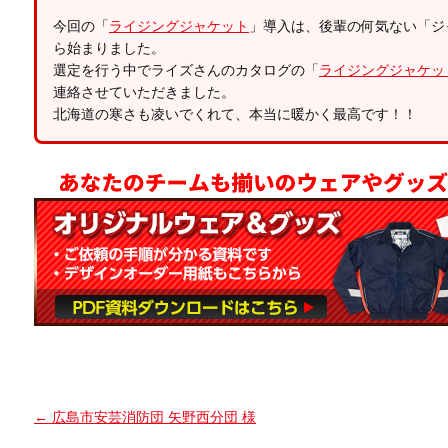
今回の「
ライジングジャケット
」導入は、後輩の何気ない「ジ
ら始まりました。
選定を行う中でライズさんのカタログの「
ライジングジャケッ
連絡させていただきました。
北海道の寒さも凌いでくれて、本当に暖かく最高です！！
←
広島市安芸消防団 矢野西分団 様