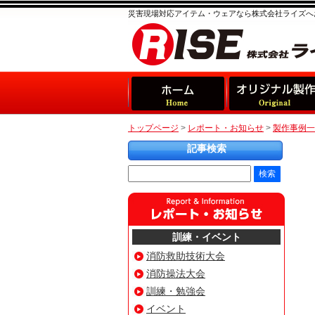
災害現場対応アイテム・ウェアなら株式会社ライズへ
トップページ
>
レポート・お知らせ
>
製作事例一
記事検索
訓練・イベント
消防救助技術大会
消防操法大会
訓練・勉強会
イベント