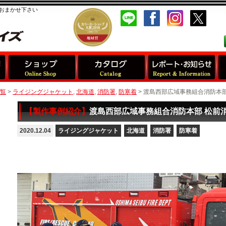
おまかせ下さい
覧
>
ライジングジャケット
,
北海道
,
消防署
,
防寒着
>
渡島西部広域事務組合消防本部
【製作事例紹介】
渡島西部広域事務組合消防本部 松前消
2020.12.04
ライジングジャケット
北海道
消防署
防寒着