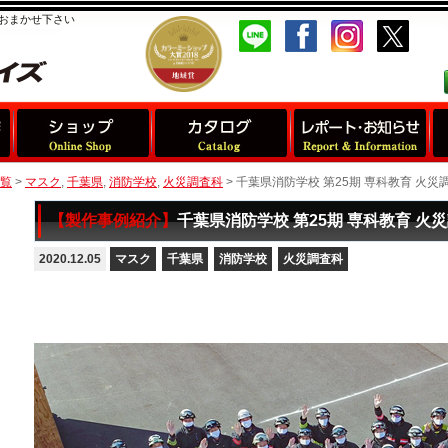
おまかせ下さい
覧
>
マスク
,
千葉県
,
消防学校
,
火災調査科
>
千葉県消防学校 第25期 専科教育 火災
【製作事例紹介】
千葉県消防学校 第25期 専科教育 火災
2020.12.05
マスク
千葉県
消防学校
火災調査科