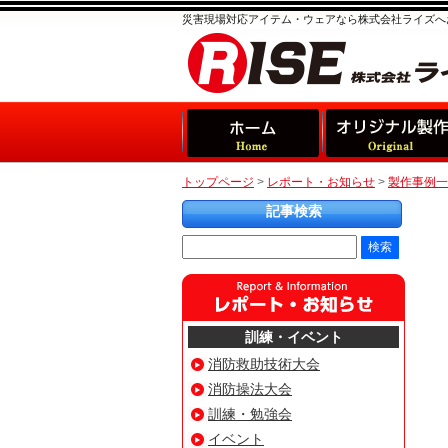
災害現場対応アイテム・ウェアなら株式会社ライズへ
トップページ
>
レポート・お知らせ
>
製作事例一
記事検索
訓練・イベント
消防救助技術大会
消防操法大会
訓練・勉強会
イベント