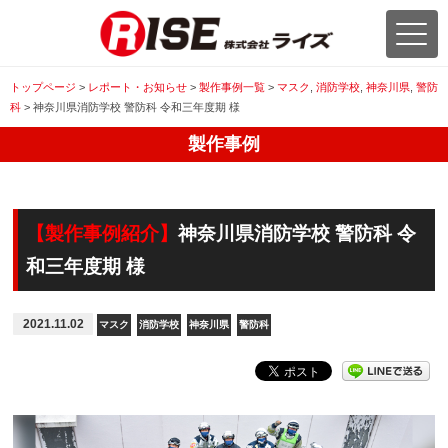
トップページ
>
レポート・お知らせ
>
製作事例一覧
>
マスク
,
消防学校
,
神奈川県
,
警防
科
>
神奈川県消防学校 警防科 令和三年度期 様
製作事例
【製作事例紹介】
神奈川県消防学校 警防科 令
和三年度期 様
2021.11.02
マスク
消防学校
神奈川県
警防科