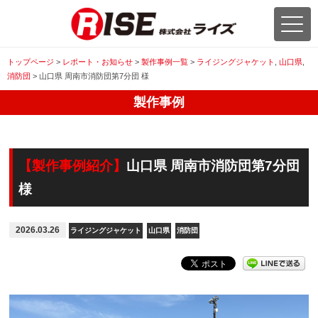
トップページ
>
レポート・お知らせ
>
製作事例一覧
>
ライジングジャケット
,
山口県
,
消防団
>
山口県 周南市消防団第7分団 様
製作事例
【製作事例紹介】
山口県 周南市消防団第7分団
様
2026.03.26
ライジングジャケット
山口県
消防団