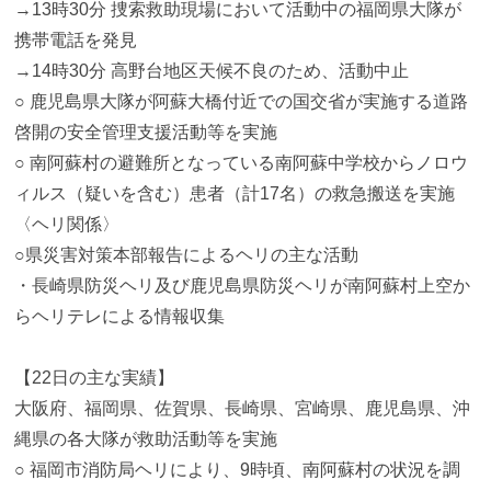
→13時30分 捜索救助現場において活動中の福岡県大隊が
携帯電話を発見
→14時30分 高野台地区天候不良のため、活動中止
○ 鹿児島県大隊が阿蘇大橋付近での国交省が実施する道路
啓開の安全管理支援活動等を実施
○ 南阿蘇村の避難所となっている南阿蘇中学校からノロウ
ィルス（疑いを含む）患者（計17名）の救急搬送を実施
〈ヘリ関係〉
○県災害対策本部報告によるヘリの主な活動
・長崎県防災ヘリ及び鹿児島県防災ヘリが南阿蘇村上空か
らヘリテレによる情報収集
【22日の主な実績】
大阪府、福岡県、佐賀県、長崎県、宮崎県、鹿児島県、沖
縄県の各大隊が救助活動等を実施
○ 福岡市消防局ヘリにより、9時頃、南阿蘇村の状況を調