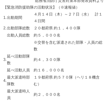
総務省消防庁災害対策本部発表資料より
【緊急消防援助隊の活動状況】（※速報値）
４月１４日（木）～２７日（水） 計１
1.
出動期間
４日間
2.
出動部隊総数
２０都府県 約１，４００隊
出動人員総数
約５，０００名
※交替を含む派遣された部隊・人員の総
数
延べ活動部隊
3.
約４，３００隊
数
延べ活動人員
約１６，０００名
最大派遣時部
１９都府県 約５７０隊（ヘリ１８機含
4.
隊数
む）
最大派遣時人
約２，０００名
員