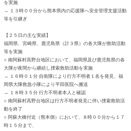
を実施
→ １３時００分から熊本県内の応援隊へ安全管理支援活動
等を引継ぎ
【２５日の主な実績】
福岡県、宮崎県、鹿児島県（計３県）の各大隊が救助活動
等を実施
○ 南阿蘇村高野台地区において、福岡県及び鹿児島県の各
大隊が夜間から継続し捜索救助活動を実施
→ １６時０１分 自衛隊により行方不明者１名を発見、福
岡県大隊救急小隊により平田医院へ搬送
→ １８時３５分 行方不明者本人と確認
○ 南阿蘇村高野台地区は行方不明者発見に伴い捜索救助活
動を終了
○ 阿蘇大橋付近（熊本側）において、８時００分から１７
時１５分まで、