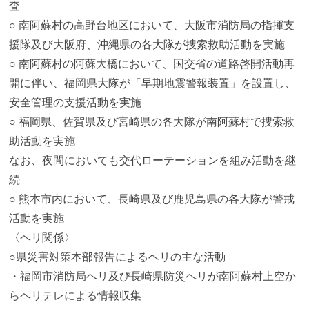
査
○ 南阿蘇村の高野台地区において、大阪市消防局の指揮支
援隊及び大阪府、沖縄県の各大隊が捜索救助活動を実施
○ 南阿蘇村の阿蘇大橋において、国交省の道路啓開活動再
開に伴い、福岡県大隊が「早期地震警報装置」を設置し、
安全管理の支援活動を実施
○ 福岡県、佐賀県及び宮崎県の各大隊が南阿蘇村で捜索救
助活動を実施
なお、夜間においても交代ローテーションを組み活動を継
続
○ 熊本市内において、長崎県及び鹿児島県の各大隊が警戒
活動を実施
〈ヘリ関係〉
○県災害対策本部報告によるヘリの主な活動
・福岡市消防局ヘリ及び長崎県防災ヘリが南阿蘇村上空か
らヘリテレによる情報収集