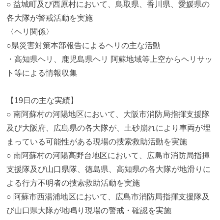
○ 益城町及び西原村において、鳥取県、香川県、愛媛県の
各大隊が警戒活動を実施
〈ヘリ関係〉
○県災害対策本部報告によるヘリの主な活動
・高知県ヘリ、鹿児島県ヘリ 阿蘇地域等上空からヘリサッ
ト等による情報収集
【19日の主な実績】
○ 南阿蘇村の河陽地区において、大阪市消防局指揮支援隊
及び大阪府、広島県の各大隊が、土砂崩れにより車両が埋
まっている可能性がある現場の捜索救助活動を実施
○ 南阿蘇村の河陽高野台地区において、広島市消防局指揮
支援隊及び山口県隊、徳島県、高知県の各大隊が地滑りに
よる行方不明者の捜索救助活動を実施
○ 阿蘇市西湯浦地区において、広島市消防局指揮支援隊及
び山口県大隊が地鳴り現場の警戒・確認を実施