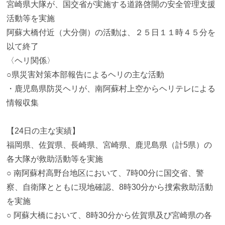
宮崎県大隊が、国交省が実施する道路啓開の安全管理支援
活動等を実施
阿蘇大橋付近（大分側）の活動は、２５日１１時４５分を
以て終了
〈ヘリ関係〉
○県災害対策本部報告によるヘリの主な活動
・鹿児島県防災ヘリが、南阿蘇村上空からヘリテレによる
情報収集
【24日の主な実績】
福岡県、佐賀県、長崎県、宮崎県、鹿児島県（計5県）の
各大隊が救助活動等を実施
○ 南阿蘇村高野台地区において、7時00分に国交省、警
察、自衛隊とともに現地確認、8時30分から捜索救助活動
を実施
○ 阿蘇大橋において、8時30分から佐賀県及び宮崎県の各