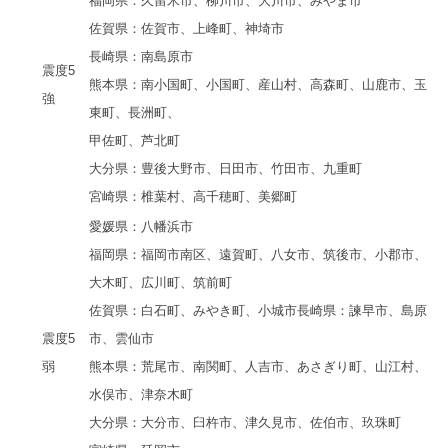
福岡県：久留米市、柳川市、大川市、みやま市
佐賀県：佐賀市、上峰町、神埼市
長崎県：南島原市
震度5
熊本県：南小国町、小国町、産山村、高森町、山鹿市、玉
強
東町、
長洲町、
甲佐町、芦北町
大分県：豊後大野市、日田市、竹田市、九重町
宮崎県：椎葉村、高千穂町、美郷町
愛媛県：八幡浜市
福岡県：福岡市南区、遠賀町、八女市、筑後市、小郡市、
大木町、
広川町、
筑前町
佐賀県：白石町、みやき町、小城市
長崎県：諫早市、島原
震度5
市、雲仙市
弱
熊本県：荒尾市、南関町、人吉市、あさぎり町、山江村、
水俣市、
津奈木町
大分県：大分市、臼杵市、津久見市、佐伯市、玖珠町