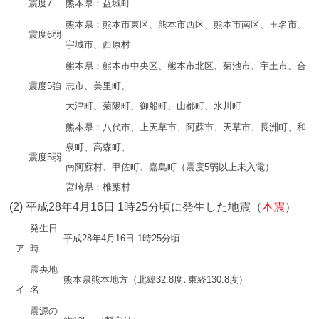
震度7
熊本県：益城町
熊本県：熊本市東区、熊本市西区、熊本市南区、玉名市、
震度6弱
宇城市、西原村
熊本県：熊本市中央区、熊本市北区、菊池市、宇土市、合
震度5強
志市、美里町、
大津町、菊陽町、御船町、山都町、氷川町
熊本県：八代市、上天草市、阿蘇市、天草市、長洲町、和
泉町、高森町、
震度5弱
南阿蘇村、甲佐町、嘉島町（震度5弱以上未入電）
宮崎県：椎葉村
(2) 平成28年4月16日 1時25分頃に発生した地震（
本震
）
発生日
平成28年4月16日 1時25分頃
ア
時
震央地
熊本県熊本地方（北緯32.8度､東経130.8度）
イ
名
震源の