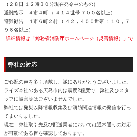
（２８日 １２時３０分現在発令中のもの）
避難指示：４市４町 （ ４１４世帯 ７００名以上）
避難勧告：４市６町２村 （ ４２，４５５世帯 １１０，７
９６名以上）
詳細情報は「総務省消防庁ホームページ（災害情報）」で
弊社の対応
ご心配の声を多く頂戴し、誠にありがとうございました。
ライズ本社のある広島市内は震度2程度で、弊社及びスタ
ッフに被害等はございませんでした。
弊社では発災以降情報収集及び消防関連情報の発信を行っ
てまいりました。
現在、弊社取引先及び配送業者においては通常通りの対応
が可能である旨を確認しております。