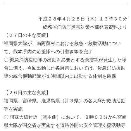
平成２８年４月２８日（木）１３時３０分
総務省消防庁災害対策本部発表資料より
【２７日の主な実績】
福岡県大隊が、南阿蘇村における救急・救助活動につい
て、熊本県内の応援隊への引継ぎ等を完了
〇 緊急消防援助隊の出動を必要とする余震等が発生した場
合に備え、今回出動した各府県においては、緊急消防援助
隊の統合機動部隊が１時間以内に出動する体制を確保
【２６日の主な実績】
福岡県、宮崎県、鹿児島県（計３県）の各大隊が救助活動
等を実施
〇 阿蘇大橋付近（熊本側）において、８時００分から宮崎
県大隊が国交省が実施する道路啓開の安全管理支援活動等