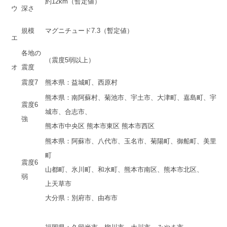
約12km（暫定値）
ウ
深さ
規模
マグニチュード7.3（暫定値）
エ
各地の
（震度5弱以上）
オ
震度
震度7
熊本県：益城町、西原村
熊本県：南阿蘇村、菊池市、宇土市、大津町、嘉島町、宇
震度6
城市、
合志市、
強
熊本市中央区 熊本市東区 熊本市西区
熊本県：阿蘇市、八代市、玉名市、菊陽町、御船町、美里
町
震度6
山都町、氷川町、和水町、熊本市南区、熊本市北区、
弱
上天草市
大分県：別府市、由布市