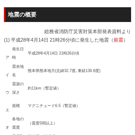
地震の概要
総務省消防庁災害対策本部発表資料より
(1) 平成28年4月14日 21時26分頃に発生した地震（
前震
）
発生日
平成28年4月14日 21時26分頃
ア
時
震央地
熊本県熊本地方(北緯32.7度､東経130.8度)
イ
名
震源の
約11km（暫定値）
ウ
深さ
規模
マグニチュード6.5（暫定値）
エ
各地の
（震度5弱以上）
オ
震度