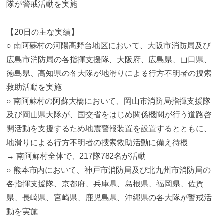
隊が警戒活動を実施
【20日の主な実績】
○ 南阿蘇村の河陽高野台地区において、大阪市消防局及び
広島市消防局の各指揮支援隊、大阪府、広島県、山口県、
徳島県、高知県の各大隊が地滑りによる行方不明者の捜索
救助活動を実施
○ 南阿蘇村の阿蘇大橋において、岡山市消防局指揮支援隊
及び岡山県大隊が、国交省をはじめ関係機関が行う道路啓
開活動を支援するため地震警報装置を設置するとともに、
地滑りによる行方不明者の捜索救助活動に備え待機
→ 南阿蘇村全体で、217隊782名が活動
○ 熊本市内において、神戸市消防局及び北九州市消防局の
各指揮支援隊、京都府、兵庫県、島根県、福岡県、佐賀
県、長崎県、宮崎県、鹿児島県、沖縄県の各大隊が警戒活
動を実施