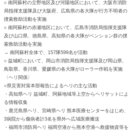
○ 南阿蘇村の立野地区及び河陽地区において、大阪市消防
局指揮支援隊及び大阪府、広島県の各大隊が行方不明者の
捜索救助活動を実施
○ 南阿蘇村の赤瀬地区において、広島市消防局指揮支援隊
及び山口県、徳島県、高知県の各大隊がペンション群の捜
索救助活動を実施
→ 南阿蘇村全体で、157隊599名が活動
○ 益城町において、岡山市消防局指揮支援隊及び岡山県、
鳥取県、香川県、愛媛県の各大隊がローラー作戦を実施
〈ヘリ関係〉
○県災害対策本部報告によるヘリの主な活動
・高知県ヘリ 益城町、阿蘇地域等上空からヘリサットによ
る情報収集
・鹿児島県ヘリ、宮崎県ヘリ 熊本医療センターをはじめ、
3病院から傷病者計3名を県外へ広域医療搬送
・福岡市消防局ヘリ 福岡空港から熊本空港へ救援物資等を