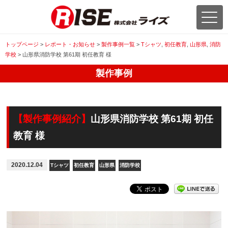
トップページ
>
レポート・お知らせ
>
製作事例一覧
>
Tシャツ
,
初任教育
,
山形県
,
消防
学校
>
山形県消防学校 第61期 初任教育 様
製作事例
【製作事例紹介】
山形県消防学校 第61期 初任
教育 様
2020.12.04
Tシャツ
初任教育
山形県
消防学校