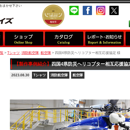
おまかせ下さい
覧
>
Tシャツ
,
消防航空隊
,
航空隊
>
四国4県防災ヘリコプター相互応援協定 様
【製作事例紹介】
四国4県防災ヘリコプター相互応援協定
2023.08.30
Tシャツ
消防航空隊
航空隊