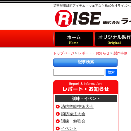
災害現場対応アイテム・ウェアなら株式会社ライズへ
トップページ
>
レポート・お知らせ
>
製作事例一
記事検索
訓練・イベント
消防救助技術大会
消防操法大会
訓練・勉強会
イベント