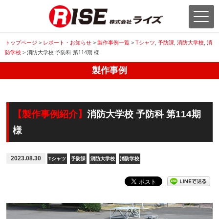
トップページ
>
レポート・お知らせ
>
製作事例一覧
>
Tシャツ
,
予防課
,
消防大学校
,
消
防学校
>
消防大学校 予防科 第114期 様
製作事例
【製作事例紹介】
消防大学校 予防科 第114期
様
2023.08.30
Tシャツ
予防課
消防大学校
消防学校