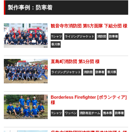
製作事例：防寒着
観音寺市消防団 第5方面隊 下組分団 様
Tシャツ
ライジングジャケット
消防団
防寒着
香川県
直島町消防団 第1分団 様
ライジングジャケット
消防団
防寒着
香川県
Borderless Firefighter [ボランティア]
様
Tシャツ
ワッペン
消防有志チーム
熊本県
防寒着