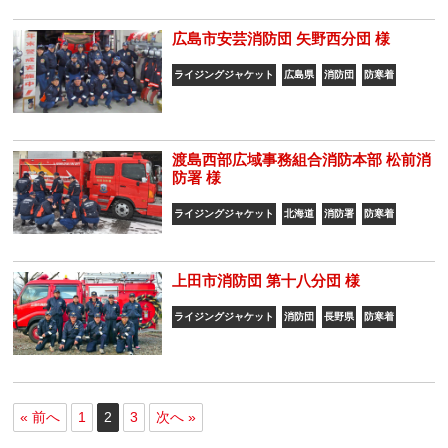
広島市安芸消防団 矢野西分団 様
ライジングジャケット
広島県
消防団
防寒着
渡島西部広域事務組合消防本部 松前消
防署 様
ライジングジャケット
北海道
消防署
防寒着
上田市消防団 第十八分団 様
ライジングジャケット
消防団
長野県
防寒着
« 前へ
1
2
3
次へ »