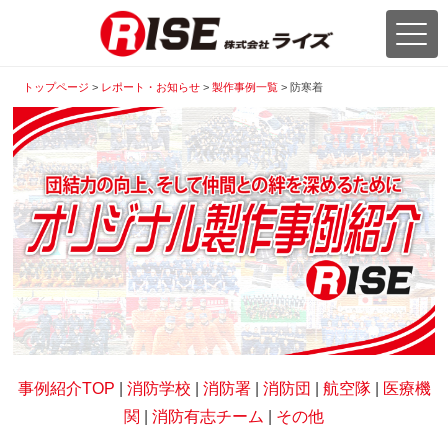
トップページ
>
レポート・お知らせ
>
製作事例一覧
>
防寒着
事例紹介TOP
|
消防学校
|
消防署
|
消防団
|
航空隊
|
医療機
関
|
消防有志チーム
|
その他