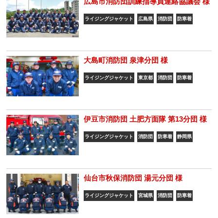
広島市消防団訓練指導員連絡協議会 様
ライジングジャケット
広島県
消防団
防寒着
大島町消防団 泉津分団 様
ライジングジャケット
東京都
消防団
防寒着
伊豆市消防団 土肥方面隊 第13分団 様
ライジングジャケット
消防団
防寒着
静岡県
仙台市秋保消防団 湯元分団 様
ライジングジャケット
宮城県
消防団
防寒着