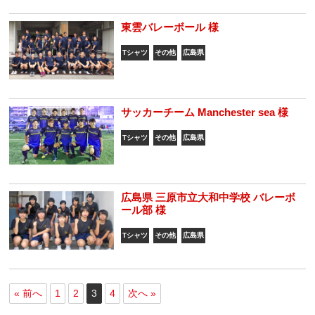
東雲バレーボール 様
Tシャツ
その他
広島県
サッカーチーム Manchester sea 様
Tシャツ
その他
広島県
広島県 三原市立大和中学校 バレーボ
ール部 様
Tシャツ
その他
広島県
« 前へ
1
2
3
4
次へ »