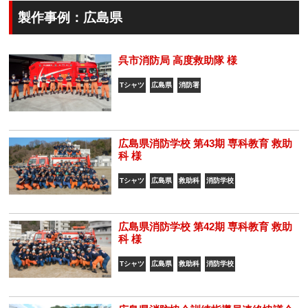
製作事例：広島県
呉市消防局 高度救助隊 様
Tシャツ
広島県
消防署
広島県消防学校 第43期 専科教育 救助
科 様
Tシャツ
広島県
救助科
消防学校
広島県消防学校 第42期 専科教育 救助
科 様
Tシャツ
広島県
救助科
消防学校