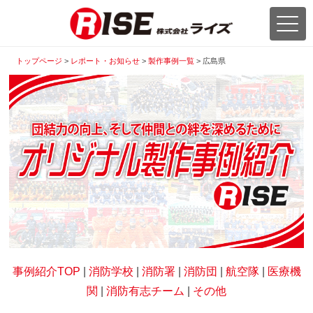
トップページ
>
レポート・お知らせ
>
製作事例一覧
>
広島県
事例紹介TOP
|
消防学校
|
消防署
|
消防団
|
航空隊
|
医療機
関
|
消防有志チーム
|
その他