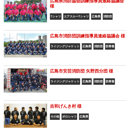
広島県消防協会訓練指導員連絡協議会
様
Tシャツ
エアスルーTシャツ
広島県
消防団
広島市消防団訓練指導員連絡協議会 様
ライジングジャケット
広島県
消防団
防寒着
広島市安芸消防団 矢野西分団 様
ライジングジャケット
広島県
消防団
防寒着
吉和げんき村 様
その他
ポロシャツ
広島県