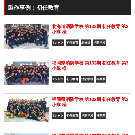
製作事例：初任教育
北海道消防学校 第132期 初任教育 第2
小隊 様
Tシャツ
初任教育
北海道
消防学校
福岡県消防学校 第132期 初任教育 第3
小隊 様
Tシャツ
初任教育
消防学校
福岡県
福岡県消防学校 第132期 初任教育 第2
小隊 様
Tシャツ
初任教育
消防学校
福岡県