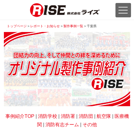
トップページ
>
レポート・お知らせ
>
製作事例一覧
>
千葉県
事例紹介TOP
|
消防学校
|
消防署
|
消防団
|
航空隊
|
医療機
関
|
消防有志チーム
|
その他