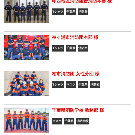
印西地区消防組合消防本部 様
Tシャツ
千葉県
消防署
袖ヶ浦市消防団本部 様
Tシャツ
千葉県
消防団
柏市消防団 女性分団 様
Tシャツ
マスク
千葉県
消防団
千葉県消防学校 教務部 様
マスク
千葉県
消防学校