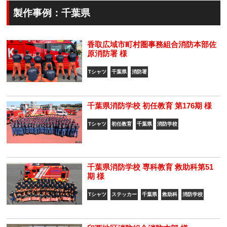
製作事例：千葉県
香取広域市町村圏事務組合消防本部佐
原消防署 様
Tシャツ
千葉県
消防署
千葉県消防学校 初任教育 第176期 様
Tシャツ
初任教育
千葉県
消防学校
千葉県消防学校 専科教育 救助科第51
期 様
Tシャツ
ステッカー
千葉県
救助科
消防学校